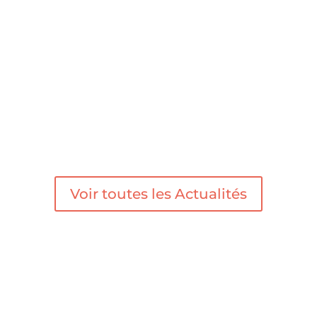
fêter cet événement, nous avons décidé de
faire bénéficier à tous les nouveaux clients
d'une réduction de 5% sur nos offres
d'infogérance ponctuelle et d'infogérance
totale (sur toute la première année). Les
clients...
Voir toutes les Actualités